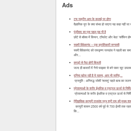
Ads
टच स्क्रीन आप के कलाई पर होगा
वैज्ञानिक युग के क्या संभव हो जाएगा यह कहा नहीं जा 
पूंजीवाद का एक पहलू यह भी है
छोटे से बॉक्‍स में किचन, टॉयलेट और बेड! 'कॉफिन हो
स्वामी विवेकानंद – एक क्रांतिकारी सन्यासी
स्वमी विवेकानंद को रामकृष्ण परमहंस ने पहली बार स
और...
कपड़ो से पैदा होगी बिजली
जल्द ही बाजारों में नैनो फाइबर से बने पावर सूट उपलब्ध 
दुनिया खोज रही है ये रहस्य, आप भी जानिए...
प्रस्तुति : अनिरुद्ध जोशी 'शतायु' पहले बल्ब का ज
प्रेतात्माओं के शरीर ईथरिक व एस्ट्रल ऊर्जा से निर्मित 
प्रेतात्माओं के शरीर ईथरिक व एस्ट्रल ऊर्जा से निर्
ऐतिहासिक कत्यूरी राजवंश प्रभु श्री राम की मुख्य श
कत्यूरी शासन 2500 वर्ष पूर्व से 700 ईस्वी तक रहत
कि...