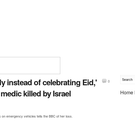
y instead of celebrating Eid,'
0
edic killed by Israel
Home 
ck on emergency vehicles tells the BBC of her loss.