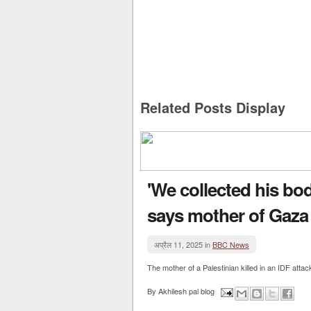
Related Posts Display
'We collected his bod
says mother of Gaza m
अप्रैल 11, 2025 in
BBC News
The mother of a Palestinian killed in an IDF atta
By
Akhilesh pal blog