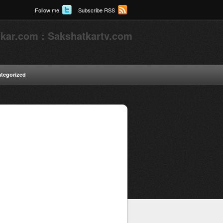
Follow me
Subscribe RSS
kar.com : Sakshatkartv.com
tegorized