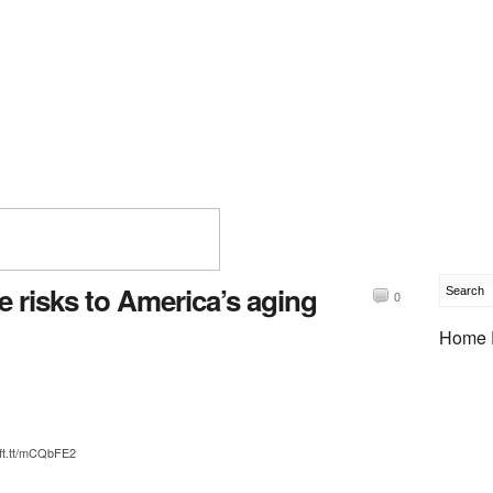
 risks to America’s aging
0
Home 
ft.tt/mCQbFE2