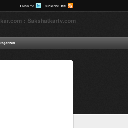
Follow me
Subscribe RSS
kar.com : Sakshatkartv.com
tegorized