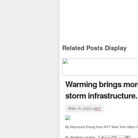
Related Posts Display
Warming brings more
storm infrastructure.
दिसंबर 19, 2023 in
NYT
By Raymond Zhong from NYT New York https://i
By
Akhilesh pal blog