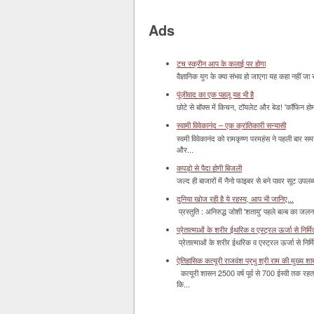
Ads
टच स्क्रीन आप के कलाई पर होगा
वैज्ञानिक युग के क्या संभव हो जाएगा यह कहा नहीं जा 
पूंजीवाद का एक पहलू यह भी है
छोटे से बॉक्‍स में किचन, टॉयलेट और बेड! 'कॉफिन हो
स्वामी विवेकानंद – एक क्रांतिकारी सन्यासी
स्वमी विवेकानंद को रामकृष्ण परमहंस ने पहली बार स
और...
कपड़ो से पैदा होगी बिजली
जल्द ही बाजारों में नैनो फाइबर से बने पावर सूट उपलब्ध 
दुनिया खोज रही है ये रहस्य, आप भी जानिए...
प्रस्तुति : अनिरुद्ध जोशी 'शतायु' पहले बल्ब का ज
प्रेतात्माओं के शरीर ईथरिक व एस्ट्रल ऊर्जा से निर्मित 
प्रेतात्माओं के शरीर ईथरिक व एस्ट्रल ऊर्जा से निर्
ऐतिहासिक कत्यूरी राजवंश प्रभु श्री राम की मुख्य श
कत्यूरी शासन 2500 वर्ष पूर्व से 700 ईस्वी तक रहत
कि...