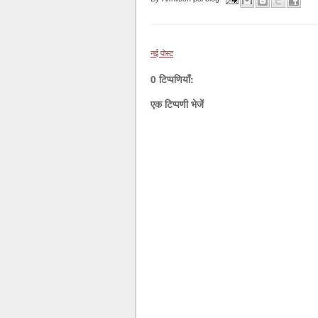
नई पोस्ट
0 टिप्पणियाँ:
एक टिप्पणी भेजें