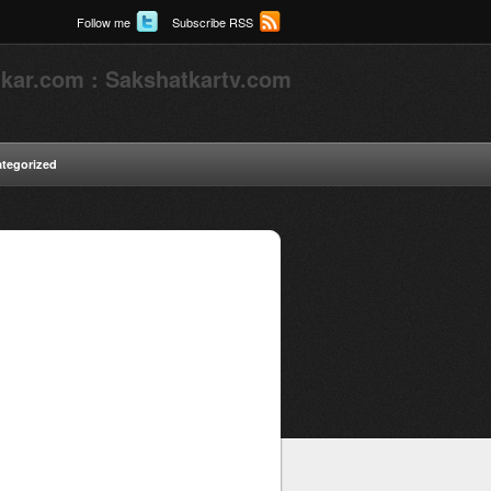
Follow me
Subscribe RSS
kar.com : Sakshatkartv.com
tegorized