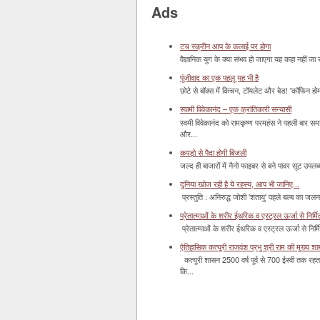
Ads
टच स्क्रीन आप के कलाई पर होगा
वैज्ञानिक युग के क्या संभव हो जाएगा यह कहा नहीं जा 
पूंजीवाद का एक पहलू यह भी है
छोटे से बॉक्‍स में किचन, टॉयलेट और बेड! 'कॉफिन हो
स्वामी विवेकानंद – एक क्रांतिकारी सन्यासी
स्वमी विवेकानंद को रामकृष्ण परमहंस ने पहली बार स
और...
कपड़ो से पैदा होगी बिजली
जल्द ही बाजारों में नैनो फाइबर से बने पावर सूट उपलब्ध 
दुनिया खोज रही है ये रहस्य, आप भी जानिए...
प्रस्तुति : अनिरुद्ध जोशी 'शतायु' पहले बल्ब का ज
प्रेतात्माओं के शरीर ईथरिक व एस्ट्रल ऊर्जा से निर्मित 
प्रेतात्माओं के शरीर ईथरिक व एस्ट्रल ऊर्जा से निर्
ऐतिहासिक कत्यूरी राजवंश प्रभु श्री राम की मुख्य श
कत्यूरी शासन 2500 वर्ष पूर्व से 700 ईस्वी तक रहत
कि...