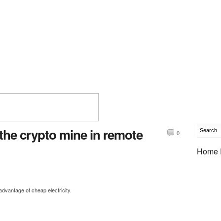
 the crypto mine in remote
0
Home 
 advantage of cheap electricity.