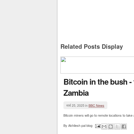
Related Posts Display
Bitcoin in the bush -
Zambia
मार्च 25, 2025 in
BBC News
Bitcoin miners will go to remote locations to take
By
Akhilesh pal blog