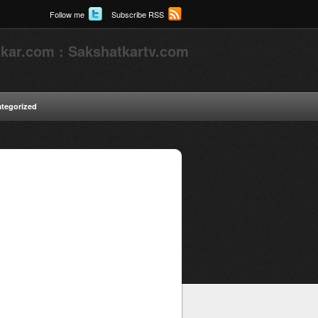
Follow me
Subscribe RSS
kar.com : Sakshatkartv.com
tegorized