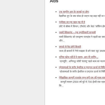
Ads
टच स्क्रीन आप के कलाई पर होगा
वैज्ञानिक युग के क्या संभव हो जाएगा यह कहा नहीं जा 
पूंजीवाद का एक पहलू यह भी है
छोटे से बॉक्‍स में किचन, टॉयलेट और बेड! 'कॉफिन हो
स्वामी विवेकानंद – एक क्रांतिकारी सन्यासी
स्वमी विवेकानंद को रामकृष्ण परमहंस ने पहली बार स
और...
कपड़ो से पैदा होगी बिजली
जल्द ही बाजारों में नैनो फाइबर से बने पावर सूट उपलब्ध 
दुनिया खोज रही है ये रहस्य, आप भी जानिए...
प्रस्तुति : अनिरुद्ध जोशी 'शतायु' पहले बल्ब का ज
प्रेतात्माओं के शरीर ईथरिक व एस्ट्रल ऊर्जा से निर्मित 
प्रेतात्माओं के शरीर ईथरिक व एस्ट्रल ऊर्जा से निर्
ऐतिहासिक कत्यूरी राजवंश प्रभु श्री राम की मुख्य श
कत्यूरी शासन 2500 वर्ष पूर्व से 700 ईस्वी तक रहत
कि...