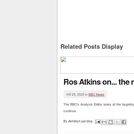
Related Posts Display
Ros Atkins on... the
मार्च 25, 2025 in
BBC News
The BBC's Analysis Editor looks at the targeti
continue.
By
Akhilesh pal blog