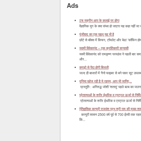
Ads
टच स्क्रीन आप के कलाई पर होगा
वैज्ञानिक युग के क्या संभव हो जाएगा यह कहा नहीं जा 
पूंजीवाद का एक पहलू यह भी है
छोटे से बॉक्‍स में किचन, टॉयलेट और बेड! 'कॉफिन हो
स्वामी विवेकानंद – एक क्रांतिकारी सन्यासी
स्वमी विवेकानंद को रामकृष्ण परमहंस ने पहली बार स
और...
कपड़ो से पैदा होगी बिजली
जल्द ही बाजारों में नैनो फाइबर से बने पावर सूट उपलब्ध 
दुनिया खोज रही है ये रहस्य, आप भी जानिए...
प्रस्तुति : अनिरुद्ध जोशी 'शतायु' पहले बल्ब का ज
प्रेतात्माओं के शरीर ईथरिक व एस्ट्रल ऊर्जा से निर्मित 
प्रेतात्माओं के शरीर ईथरिक व एस्ट्रल ऊर्जा से निर्
ऐतिहासिक कत्यूरी राजवंश प्रभु श्री राम की मुख्य श
कत्यूरी शासन 2500 वर्ष पूर्व से 700 ईस्वी तक रहत
कि...