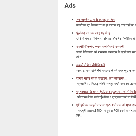
Ads
टच स्क्रीन आप के कलाई पर होगा
वैज्ञानिक युग के क्या संभव हो जाएगा यह कहा नहीं जा 
पूंजीवाद का एक पहलू यह भी है
छोटे से बॉक्‍स में किचन, टॉयलेट और बेड! 'कॉफिन हो
स्वामी विवेकानंद – एक क्रांतिकारी सन्यासी
स्वमी विवेकानंद को रामकृष्ण परमहंस ने पहली बार स
और...
कपड़ो से पैदा होगी बिजली
जल्द ही बाजारों में नैनो फाइबर से बने पावर सूट उपलब्ध 
दुनिया खोज रही है ये रहस्य, आप भी जानिए...
प्रस्तुति : अनिरुद्ध जोशी 'शतायु' पहले बल्ब का ज
प्रेतात्माओं के शरीर ईथरिक व एस्ट्रल ऊर्जा से निर्मित 
प्रेतात्माओं के शरीर ईथरिक व एस्ट्रल ऊर्जा से निर्
ऐतिहासिक कत्यूरी राजवंश प्रभु श्री राम की मुख्य श
कत्यूरी शासन 2500 वर्ष पूर्व से 700 ईस्वी तक रहत
कि...