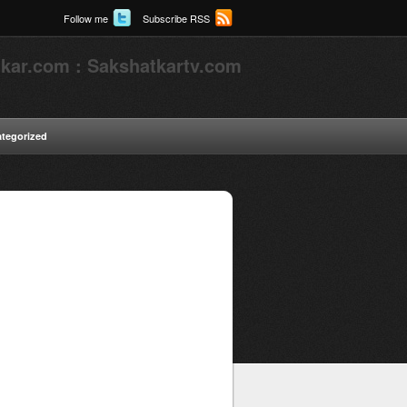
Follow me
Subscribe RSS
kar.com : Sakshatkartv.com
tegorized