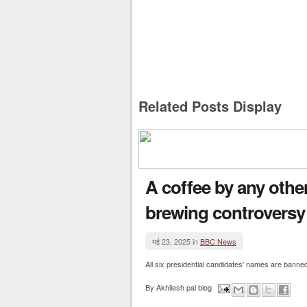
Related Posts Display
A coffee by any othe
brewing controversy
मई 23, 2025 in
BBC News
All six presidential candidates' names are banned
By
Akhilesh pal blog