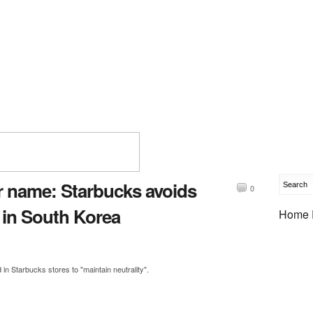
r name: Starbucks avoids
0
 in South Korea
Home 
 in Starbucks stores to "maintain neutrality".