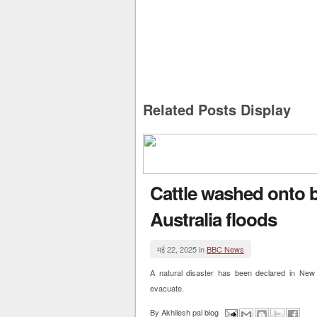
Related Posts Display
Cattle washed onto 
Australia floods
मई 22, 2025 in
BBC News
A natural disaster has been declared in New
evacuate.
By
Akhilesh pal blog