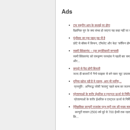
Ads
टच स्क्रीन आप के कलाई पर होगा
वैज्ञानिक युग के क्या संभव हो जाएगा यह कहा नहीं जा 
पूंजीवाद का एक पहलू यह भी है
छोटे से बॉक्‍स में किचन, टॉयलेट और बेड! 'कॉफिन हो
स्वामी विवेकानंद – एक क्रांतिकारी सन्यासी
स्वमी विवेकानंद को रामकृष्ण परमहंस ने पहली बार स
और...
कपड़ो से पैदा होगी बिजली
जल्द ही बाजारों में नैनो फाइबर से बने पावर सूट उपलब्ध 
दुनिया खोज रही है ये रहस्य, आप भी जानिए...
प्रस्तुति : अनिरुद्ध जोशी 'शतायु' पहले बल्ब का ज
प्रेतात्माओं के शरीर ईथरिक व एस्ट्रल ऊर्जा से निर्मित 
प्रेतात्माओं के शरीर ईथरिक व एस्ट्रल ऊर्जा से निर्
ऐतिहासिक कत्यूरी राजवंश प्रभु श्री राम की मुख्य श
कत्यूरी शासन 2500 वर्ष पूर्व से 700 ईस्वी तक रहत
कि...