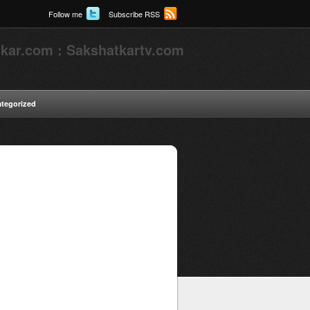
Follow me
Subscribe RSS
kar.com : Sakshatkartv.com
tegorized