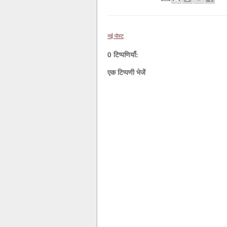
नई पोस्ट
0 टिप्पणियाँ:
एक टिप्पणी भेजें