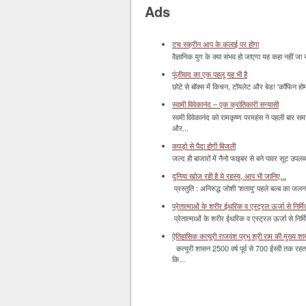
Ads
टच स्क्रीन आप के कलाई पर होगा
वैज्ञानिक युग के क्या संभव हो जाएगा यह कहा नहीं जा 
पूंजीवाद का एक पहलू यह भी है
छोटे से बॉक्‍स में किचन, टॉयलेट और बेड! 'कॉफिन हो
स्वामी विवेकानंद – एक क्रांतिकारी सन्यासी
स्वमी विवेकानंद को रामकृष्ण परमहंस ने पहली बार स
और...
कपड़ो से पैदा होगी बिजली
जल्द ही बाजारों में नैनो फाइबर से बने पावर सूट उपलब्ध 
दुनिया खोज रही है ये रहस्य, आप भी जानिए...
प्रस्तुति : अनिरुद्ध जोशी 'शतायु' पहले बल्ब का ज
प्रेतात्माओं के शरीर ईथरिक व एस्ट्रल ऊर्जा से निर्मित 
प्रेतात्माओं के शरीर ईथरिक व एस्ट्रल ऊर्जा से निर्
ऐतिहासिक कत्यूरी राजवंश प्रभु श्री राम की मुख्य श
कत्यूरी शासन 2500 वर्ष पूर्व से 700 ईस्वी तक रहत
कि...