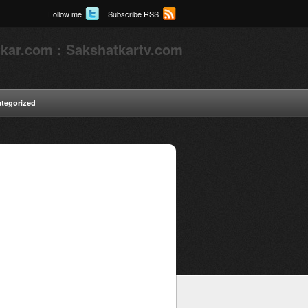
Follow me
Subscribe RSS
kar.com : Sakshatkartv.com
tegorized