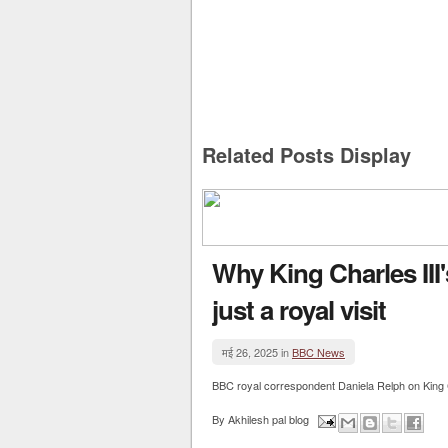
Related Posts Display
Why King Charles III'
just a royal visit
मई 26, 2025 in
BBC News
BBC royal correspondent Daniela Relph on King Ch
By
Akhilesh pal blog