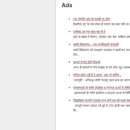
Ads
टच स्क्रीन आप के कलाई पर होगा
वैज्ञानिक युग के क्या संभव हो जाएगा यह कहा नहीं जा 
पूंजीवाद का एक पहलू यह भी है
छोटे से बॉक्‍स में किचन, टॉयलेट और बेड! 'कॉफिन हो
स्वामी विवेकानंद – एक क्रांतिकारी सन्यासी
स्वमी विवेकानंद को रामकृष्ण परमहंस ने पहली बार स
और...
कपड़ो से पैदा होगी बिजली
जल्द ही बाजारों में नैनो फाइबर से बने पावर सूट उपलब्ध 
दुनिया खोज रही है ये रहस्य, आप भी जानिए...
प्रस्तुति : अनिरुद्ध जोशी 'शतायु' पहले बल्ब का ज
प्रेतात्माओं के शरीर ईथरिक व एस्ट्रल ऊर्जा से निर्मित 
प्रेतात्माओं के शरीर ईथरिक व एस्ट्रल ऊर्जा से निर्
ऐतिहासिक कत्यूरी राजवंश प्रभु श्री राम की मुख्य श
कत्यूरी शासन 2500 वर्ष पूर्व से 700 ईस्वी तक रहत
कि...