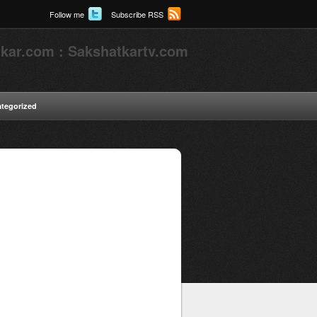
Follow me
Subscribe RSS
kar.com : Sakshatkartv.com
tegorized