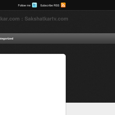
Follow me
Subscribe RSS
kar.com : Sakshatkartv.com
tegorized