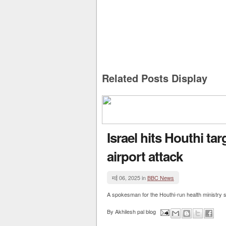
Related Posts Display
Israel hits Houthi ta
airport attack
मई 06, 2025 in
BBC News
A spokesman for the Houthi-run health ministry sa
By
Akhilesh pal blog