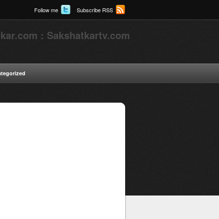
Follow me
Subscribe RSS
kar.com : Sakshatkartv.com
tegorized