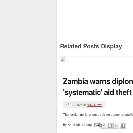
Related Posts Display
Zambia warns diplom
'systematic' aid theft
मई 13, 2025 in
BBC News
The foreign minister says raising concerns public
By
Akhilesh pal blog