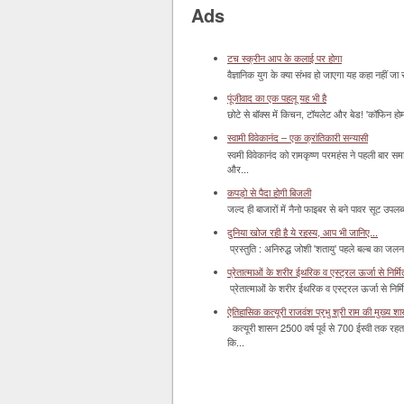
Ads
टच स्क्रीन आप के कलाई पर होगा
वैज्ञानिक युग के क्या संभव हो जाएगा यह कहा नहीं जा 
पूंजीवाद का एक पहलू यह भी है
छोटे से बॉक्‍स में किचन, टॉयलेट और बेड! 'कॉफिन हो
स्वामी विवेकानंद – एक क्रांतिकारी सन्यासी
स्वमी विवेकानंद को रामकृष्ण परमहंस ने पहली बार स
और...
कपड़ो से पैदा होगी बिजली
जल्द ही बाजारों में नैनो फाइबर से बने पावर सूट उपलब्ध 
दुनिया खोज रही है ये रहस्य, आप भी जानिए...
प्रस्तुति : अनिरुद्ध जोशी 'शतायु' पहले बल्ब का ज
प्रेतात्माओं के शरीर ईथरिक व एस्ट्रल ऊर्जा से निर्मित 
प्रेतात्माओं के शरीर ईथरिक व एस्ट्रल ऊर्जा से निर्
ऐतिहासिक कत्यूरी राजवंश प्रभु श्री राम की मुख्य श
कत्यूरी शासन 2500 वर्ष पूर्व से 700 ईस्वी तक रहत
कि...